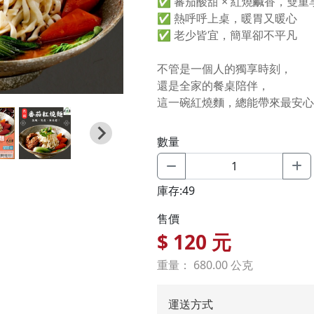
✅ 蕃茄酸甜 × 紅燒鹹香，雙重
✅ 熱呼呼上桌，暖胃又暖心
✅ 老少皆宜，簡單卻不平凡
不管是一個人的獨享時刻，
還是全家的餐桌陪伴，
這一碗紅燒麵，總能帶來最安心
數量
庫存:49
售價
$
120
元
重量： 680.00 公克
運送方式