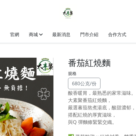
官網
商城
最新消息
門市介紹
合作方式
番茄紅燒麵
規格
680公克/份
酸香暖胃，最熟悉的家常滋味。
大素聚番茄紅燒麵，
嚴選蕃茄熬煮湯底，酸甜濃郁，
搭配紅燒的厚實滋味，
與Q 彈麵條緊緊交織。