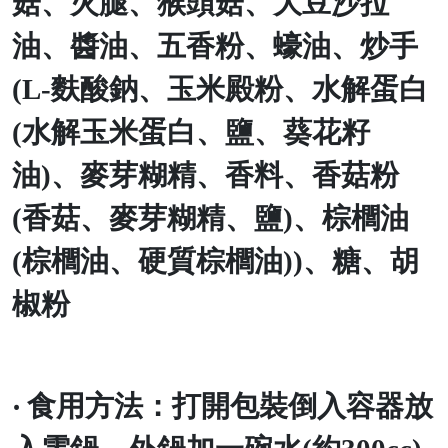
菇、火腿、猴頭菇、大豆沙拉
油、醬油、五香粉、蠔油、炒手
(L-
麩酸鈉、玉米殿粉、水解蛋白
(
水解玉米蛋白、鹽、葵花籽
油
)
、麥芽糊精、香料、香菇粉
(
香菇、麥芽糊精、鹽
)
、棕櫚油
(
棕櫚油、硬質棕櫚油
))
、糖、胡
椒粉
‧
食用方法：打開包裝倒入容器放