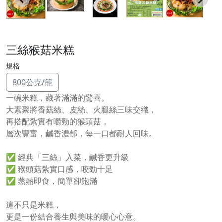
三絲猴菇米糕
規格
800公克/籠
一碗米糕，藏著滿滿的驚喜。
大素聚將香菇絲、皮絲、火腿絲三味交織，
再搭配紮實有嚼勁的猴頭菇，
層次豐富，鹹香濃郁，每一口都耐人回味。
✅ 經典「三絲」入菜，鹹香更升級
✅ 猴頭菇紮實口感，咬勁十足
✅ 蒸熱即食，簡單卻飽滿
這不只是米糕，
更是一份結合養生與美味的暖心心意。