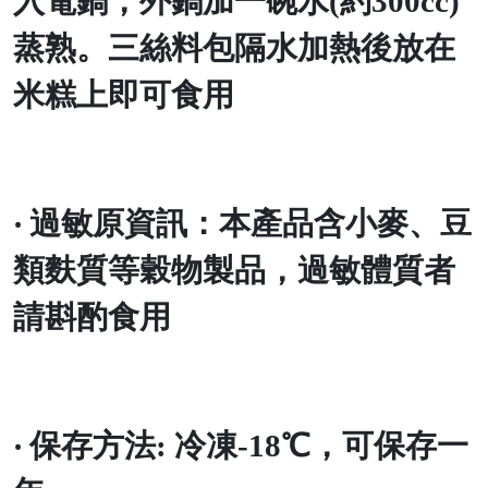
入電鍋，外鍋加一碗水
(
約
300cc)
蒸熟。三絲料包隔水加熱後放在
米糕上即可食用
‧
過敏原資訊：本產品含小麥、豆
類麩質等穀物製品，過敏體質者
請斟酌食用
‧
保存方法
:
冷凍
-18
℃
，可保存一