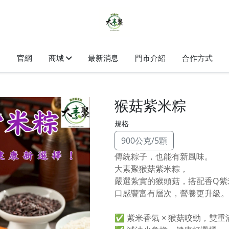
官網
商城
最新消息
門市介紹
合作方式
猴菇紫米粽
規格
900公克/5顆
傳統粽子，也能有新風味。
大素聚猴菇紫米粽，
嚴選紮實的猴頭菇，搭配香Q紫
口感豐富有層次，營養更升級。
✅ 紫米香氣 × 猴菇咬勁，雙重