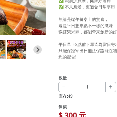
✅ 減油少負擔，健康好選擇
✅ 不只應景，更適合日常享用
無論是端午餐桌上的驚喜，
還是平日想來點不一樣的滋味，
猴菇紫米粽，都能帶來創新的好
平日早上8點前下單皆為當日寄
只能保證寄出日無法保證能在端
您的配合!
數量
庫存:49
售價
$
300
元